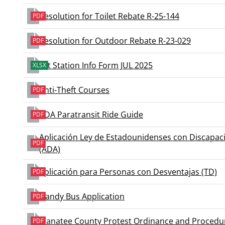
Resolution for Toilet Rebate R-25-144
PDF
Resolution for Outdoor Rebate R-23-029
PDF
Lift Station Info Form JUL 2025
XLSX
Anti-Theft Courses
PDF
ADA Paratransit Ride Guide
PDF
Aplicación Ley de Estadounidenses con Discapac
PDF
(ADA)
Aplicación para Personas con Desventajas (TD)
PDF
Handy Bus Application
PDF
Manatee County Protest Ordinance and Procedu
PDF