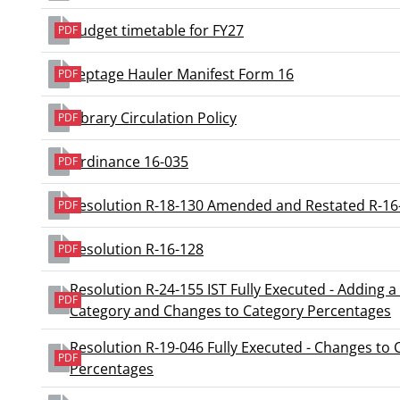
Budget timetable for FY27
PDF
Septage Hauler Manifest Form 16
PDF
Library Circulation Policy
PDF
Ordinance 16-035
PDF
Resolution R-18-130 Amended and Restated R-16
PDF
Resolution R-16-128
PDF
Resolution R-24-155 IST Fully Executed - Adding a
PDF
Category and Changes to Category Percentages
Resolution R-19-046 Fully Executed - Changes to 
PDF
Percentages