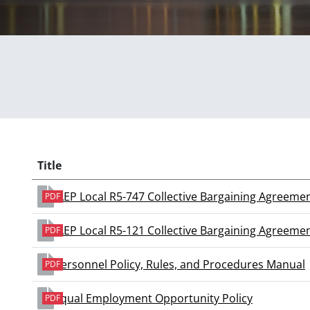
Title
IAEP Local R5-747 Collective Bargaining Agreeme
PDF
IAEP Local R5-121 Collective Bargaining Agreeme
PDF
Personnel Policy, Rules, and Procedures Manual
PDF
Equal Employment Opportunity Policy
PDF