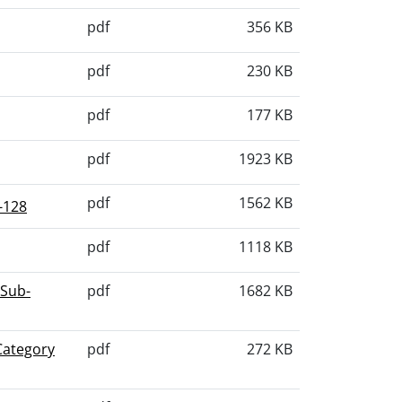
pdf
356 KB
pdf
230 KB
pdf
177 KB
pdf
1923 KB
pdf
1562 KB
-128
pdf
1118 KB
 Sub-
pdf
1682 KB
Category
pdf
272 KB