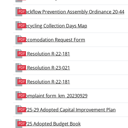
Backflow Prevention Assembly Ordinance 20-44
PDF
Recycling Collection Days Map
PDF
Accomodation Request Form
PDF
2. Resolution R-22-181
PDF
4. Resolution R-23-021
PDF
1. Resolution R-22-181
PDF
Complaint form_km_20230929
PDF
FY25-29 Adopted Capital Improvement Plan
PDF
FY25 Adopted Budget Book
PDF