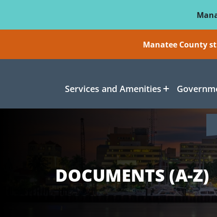
Skip To Main Content
Mana
Manatee County sti
Services and Amenities
Governme
DOCUMENTS (A-Z)