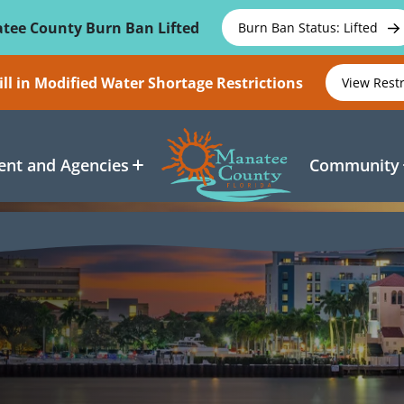
tee County Burn Ban Lifted
Burn Ban Status: Lifted
ll in Modified Water Shortage Restrictions
View Rest
nt and Agencies
Community