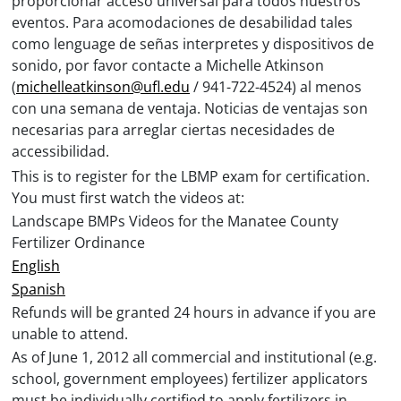
proporcionar acceso universal para todos nuestros
eventos. Para acomodaciones de desabilidad tales
como lenguage de señas interpretes y dispositivos de
sonido, por favor contacte a Michelle Atkinson
(
michelleatkinson@ufl.edu
/ 941-722-4524) al menos
con una semana de ventaja. Noticias de ventajas son
necesarias para arreglar ciertas necesidades de
accessibilidad.
This is to register for the LBMP exam for certification.
You must first watch the videos at:
Landscape BMPs Videos for the Manatee County
Fertilizer Ordinance
English
Spanish
Refunds will be granted 24 hours in advance if you are
unable to attend.
As of June 1, 2012 all commercial and institutional (e.g.
school, government employees) fertilizer applicators
must be individually certified to apply fertilizers in