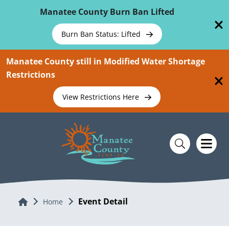
Skip To Main Content
Manatee County Burn Ban Lifted
Burn Ban Status: Lifted
Manatee County still in Modified Water Shortage
Restrictions
View Restrictions Here
Event Detail
Home
Home