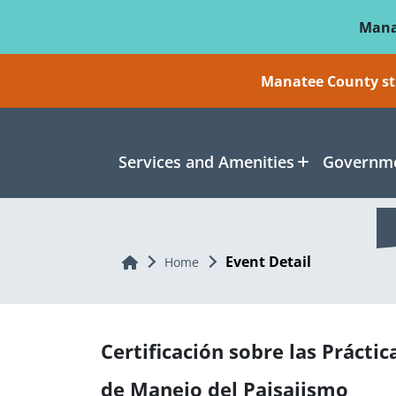
Skip To Main Content
Mana
Manatee County sti
Services and Amenities
Governme
Event Detail
Home
Home
Certificación sobre las Práctic
de Manejo del Paisajismo