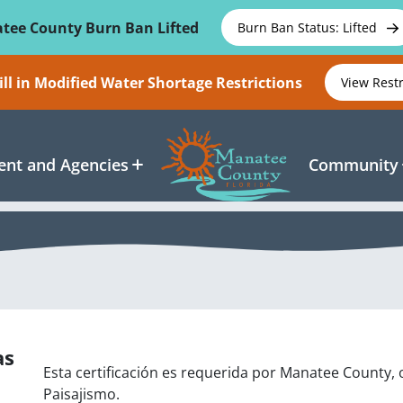
tee County Burn Ban Lifted
Burn Ban Status: Lifted
ll in Modified Water Shortage Restrictions
View Rest
nt and Agencies
Community
as
Esta certificación es requerida por Manatee County,
Paisajismo.