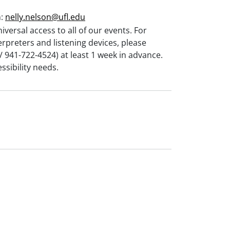
n:
nelly.nelson@ufl.edu
iversal access to all of our events. For
rpreters and listening devices, please
/ 941-722-4524) at least 1 week in advance.
ssibility needs.