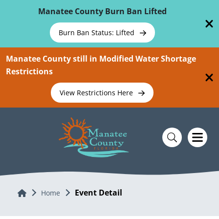
Skip To Main Content
Manatee County Burn Ban Lifted
Burn Ban Status: Lifted
Manatee County still in Modified Water Shortage
Restrictions
View Restrictions Here
Event Detail
Home
Home