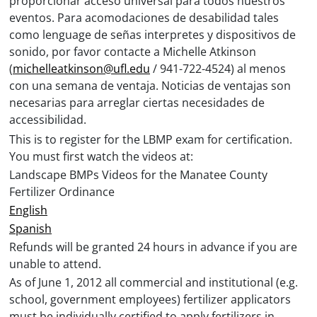
proporcionar acceso universal para todos nuestros
eventos. Para acomodaciones de desabilidad tales
como lenguage de señas interpretes y dispositivos de
sonido, por favor contacte a Michelle Atkinson
(
michelleatkinson@ufl.edu
/ 941-722-4524) al menos
con una semana de ventaja. Noticias de ventajas son
necesarias para arreglar ciertas necesidades de
accessibilidad.
This is to register for the LBMP exam for certification.
You must first watch the videos at:
Landscape BMPs Videos for the Manatee County
Fertilizer Ordinance
English
Spanish
Refunds will be granted 24 hours in advance if you are
unable to attend.
As of June 1, 2012 all commercial and institutional (e.g.
school, government employees) fertilizer applicators
must be individually certified to apply fertilizers in